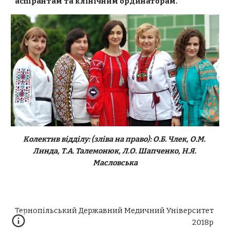
аспірантам та клінічним ординаторам.
Колектив відділу: (зліва на право): О.Б. Члек, О.М. 
Линда, Т.А. Талемонюк, Л.О. Шапченко, Н.Я. 
Масловська
Тернопільський Державний Медичний Університет 
2018р 